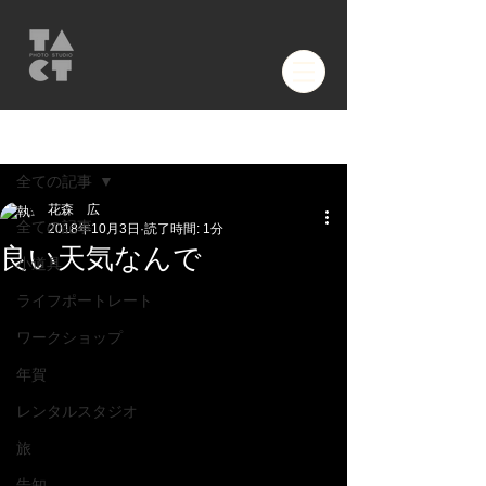
記事
全ての記事
花森 広
全ての記事
2018年10月3日
読了時間: 1分
良い天気なんで
小道具
ライフポートレート
ワークショップ
年賀
レンタルスタジオ
旅
告知