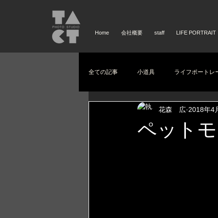
Home
会社概要
staff
LIFE PORTRAIT
全ての記事
小道具
ライフポートレ
花森 広
2018年4
ペットモ