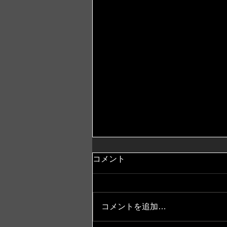
コメント
コメントを追加…
松原市のtact-psの魅力