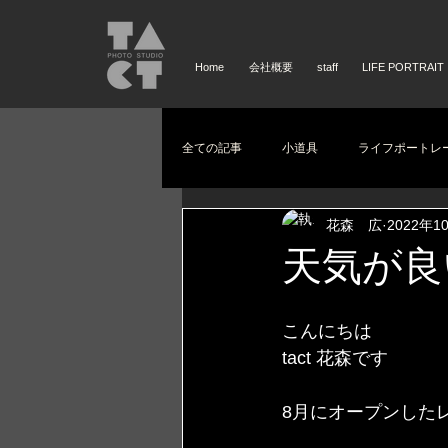
Home
会社概要
staff
LIFE PORTRAIT
全ての記事
小道具
ライフポートレ
花森 広
2022年1
天気が良
こんにちは
tact 花森です
8月にオープンした