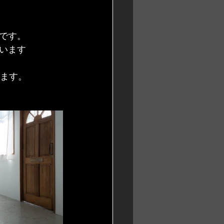
です。
います
います。